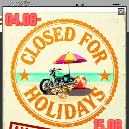
Menu
r machen von 4. bis 15.08. Sommerpause
 sind ab 18.08. wieder mit voller Power für
Euch da!
Die Motorräder