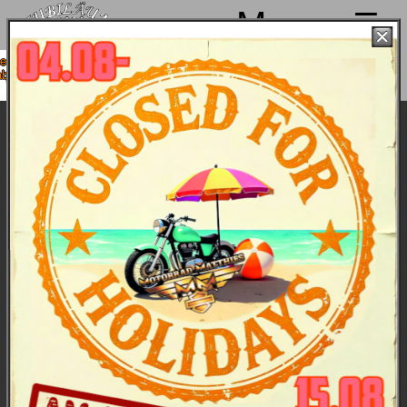
Menu
n 4. bis 15.08. Sommerpause
8. wieder mit voller Power für
Euch da!
Unterstützung für unsere Clothes-
Abteilung in Teilzeit gesucht
Was Du bei uns tun sollst:
Kann ich Dir helfen?
: Zugehen auf Kunden
und fachkundige Beratung
T-Shirt, Helm, Fashion
: Verkauf des
Warensortiments in unserer Clothes-
Abteilung
Was für's Auge
: Präsentation der Waren und
Verkaufsräume