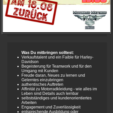
Passt nicht? Regeln wir!
: Abwicklung von
Bestellungen, Warenbestandskontrolle,
Reklamationen
Und etwas Bürokratie muss sein
: Arbeiten mit
dem Warenwirtschaftssytem (Verwaltung,
Bestände, Kontrolle, Abwicklung)
Was Du mitbringen solltest:
Verkaufstalent und ein Faible für Harley-
Davidson
Begeisterung für Teamwork und für den
Umgang mit Kunden
Freude daran, Neues zu lernen und
Gelerntes einzubringen
authentisches Auftreten
Affinität zu Motorradkleidung - wie alles im
Leben sind Details auch lernbar
selbstständiges und kundenorientiertes
Arbeiten
Engagement und Zuverlässigkeit
entsprechende Ausbildung oder