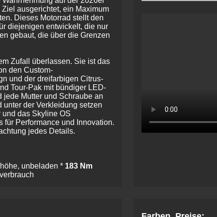
de Wahrnehmung auf der 2026er
 Ziel ausgerichtet, ein Maximum
ten. Dieses Motorrad stellt den
r diejenigen entwickelt, die nur
gen gebaut, die über die Grenzen
m Zufall überlassen. Sie ist das
von den Custom-
n und der dreifarbigen Citrus-
nd Tour-Pak mit bündiger LED-
nd jede Mutter und Schraube an
 unter der Verkleidung setzen
 und das Skyline OS
 für Performance und Innovation.
achtung jedes Details.
zhöhe, unbeladen *
183 Nm
fverbrauch
Farben, Preise: