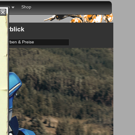
r uns
Shop
berblick
Farben & Preise