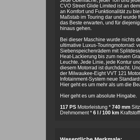
Jede Oberfläche, jeder Ton und je
CVO Street Glide Limited ist an dem
an Komfort und Funktionalität zu bie
Maßstab im Touring dar und wurde fü
das Beste erwarten, und für diejeni
hinaus gehen.
Bei dieser Maschine wurde nichts de
ultimative Luxus-Touringmotorrad: 
Siebenspeichenrädern mit Splitdesig
Heat-Lackierung bis zum neuen Gra
Leuchte. Jede Linie, jede Kontur u
diesem Motorrad ist durchdacht. Und
der Milwaukee-Eight VVT 121 Motor
Infotainment-System neue Standards
Hier geht es um mehr als um die Be
Hier geht es um absolute Hingabe.
117 PS
Motorleistung *
740 mm
Sit
Drehmoment *
6 l / 100 km
Kraftstof
Wesentliche Merkmale: