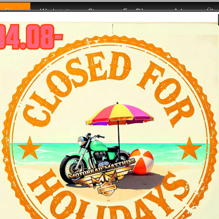
Bikes
Werkstatt
Store
For Bikers
Jobs
Übe
für Euch da!
CVO Street Glide Limited Modelljahr 2026: Ü
tmerkmale
Daten