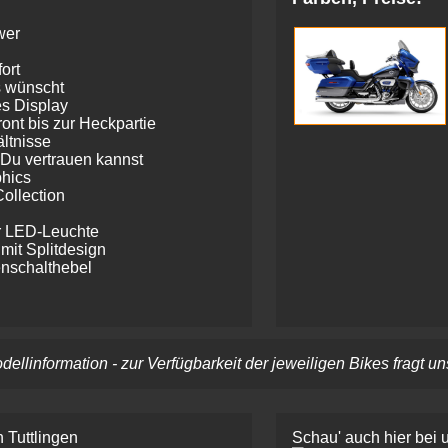
wer
ort
s wünscht
s Display
ront bis zur Heckpartie
ältnisse
Du vertrauen kannst
hics
ollection
er LED-Leuchte
it Splitdesign
nschalthebel
llinformation - zur Verfügbarkeit der jeweiligen Bikes fragt un
 Tuttlingen
Schau' auch hier bei 