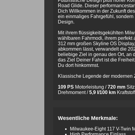
Futuristische Design plus hoher Komf
Road Glide. Dieser performancestar
Dich Willkommen in der Zukunft des 
ein einmaliges Fahrgefühl, sondern
Design.
Mit ihrem flüssigkeitsgekühlten Milw
wählbaren Fahrmodi, ihrem perfekt
312 mm großen Skyline OS Display
abkommen lässt, verwandelt die 202
beliebige Ziel in genau den Ort, an
das Ziel Deiner Fahrt ist die Freihei
Du dort hinkommst.
Klassische Legende der modernen Z
109 PS
Motorleistung /
720 mm
Sitz
Drehmoment /
5,9 l/100 km
Kraftsto
Wesentliche Merkmale:
Milwaukee-Eight 117 V-Twin M
High Performance Einlass