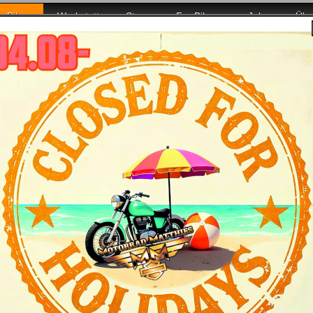
Bikes
Werkstatt
Store
For Bikers
Jobs
Übe
uch da!
Road Glide Modelljahr 2026: Überblic
tmerkmale
Daten