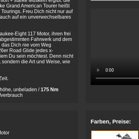
ort + starke Muskeln ergibt: die
ke Grand American Tourer heißt
Tourings. Freu Dich nicht nur auf
 auch auf ein unverwechselbares
aukee-Eight 117 Motor, ihren frei
 abgestimmten Fahrwerk und dem
, das Dich nie vom Weg
6er Road Glide jedes x-
 dem Du sein möchtest. Denn nicht
t, sondern die Art und Weise, wie
eit.
höhe, unbeladen /
175 Nm
ffverbrauch
Farben, Preise:
otor