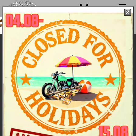
Menu
n von 4. bis 15.08. Sommerpause
 18.08. wieder mit voller Power für
Euch da!
Harley-Davidson Modelljahr 2024 - die
Bikes
Harley-Davidson Sportster:
Eine Modellfamilie,
die von der ehrwürdigen Sportster begründet
wurde. Ikonisches Design, authentischer Sound.
Diese Bikes sind ideal für kurvenreiche
Bergstraßen, aber auch für die Stadt.