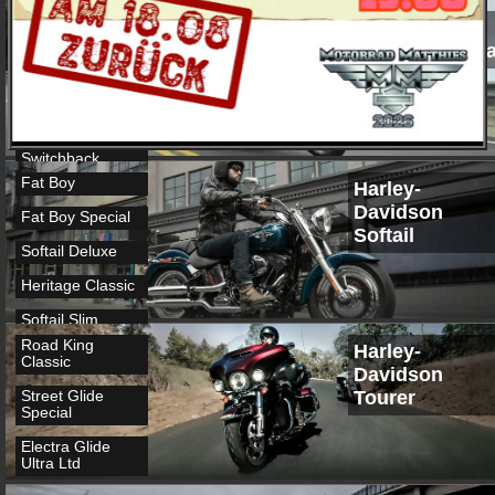
XL 1200 Custom
Street Bob
Harley-
A
Davidson Dyn
Low Rider
XL 1200 Custom
B
Wide Glide
Forty-Eight
Fat Bob
Seventy-Two
Switchback
Fat Boy
Super Low 1200
Harley-
T
Davidson
Fat Boy Special
Softail
Softail Deluxe
Heritage Classic
Softail Slim
Road King
Harley-
Breakout
Classic
Davidson
Tourer
Street Glide
Special
Electra Glide
Ultra Ltd