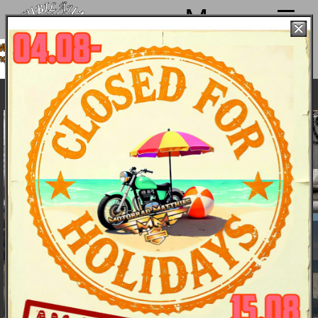
Menu
 machen von 4. bis 15.08. Sommerpause
sind ab 18.08. wieder mit voller Power für
Euch da!
Harley-Davidson 2015 - die Bikes
Bike und Bilder
Harley-
Davidson
Details
Street XG 750
Daten
Farben & Preise
XL 883 Roadster
Harley-
Davidson
XL 883
Sportster
SuperLow
XL 883 Iron
XL 1200 Custom