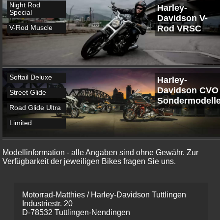
Electra Glide
Night Rod
Harley-
Ultra Low
Special
Davidson V-
Electra Glide
Rod VRSC
V-Rod Muscle
Ultra Classic
Road Glide
Special
Softail Deluxe
Harley-
Davidson CVO
Street Glide
Sondermodell
Road Glide Ultra
Limited
Modellinformation - alle Angaben sind ohne Gewähr. Zur
Verfügbarkeit der jeweiligen Bikes fragen Sie uns.
Motorrad-Matthies / Harley-Davidson Tuttlingen
Industriestr. 20
D-78532 Tuttlingen-Nendingen