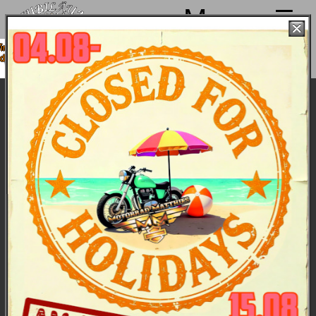
Menu
machen von 4. bis 15.08. Sommerpause
ind ab 18.08. wieder mit voller Power für
Euch da!
Used Heritage Classic 117
Bilder
/
Technische Daten
Alte Schule trifft auf moderne Technik. Mit dem
nostalgischen Tankemblem, lederbezogenen
Seitenkoffern, Nieten aus geschwärztem Nickel
und Drahtspeichenrädern ist die Heritage Classic
117 in purem Rock 'n' Roll Style der Inbegriff eines
amerikanischen Cruisers.
Unsere Vorführmaschinen sind top-gepflegt und
werden nach jeder Tour auf Herz und Nieren
geprüft. Dies ist eine dieser Maschinen. Diese
Heritage Classic 117 finanzieren? Kein Thema, da
haben wir attraktive Konditionen - sprich' uns an.