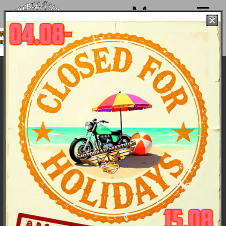
Menu
 machen von 4. bis 15.08. Sommerpause
sind ab 18.08. wieder mit voller Power für
Euch da!
Archiv Harley-Davidson 2004
Preisliste
Daten (PDF)
Sportster