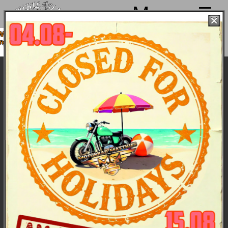
Menu
 machen von 4. bis 15.08. Sommerpause
sind ab 18.08. wieder mit voller Power für
Euch da!
11.07.2020: Die 1. Mietbikestour
Roadcaptains Nina und Anita sorgten für eine
schöne Tagestour mit unseren Demobikes zur
Tagesmiete.