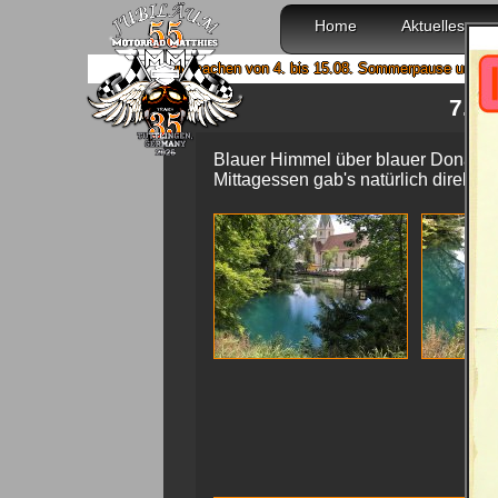
Home
Aktuelles
Wir machen von 4. bis 15.08. Sommerpause und sind ab 18
7. A
Blauer Himmel über blauer Donau ma
Mittagessen gab's natürlich direkt 