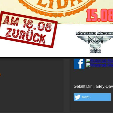
 Tuttlingen
Schau' auch hier bei 
m
Gefällt Dir Harley-Da
tweet