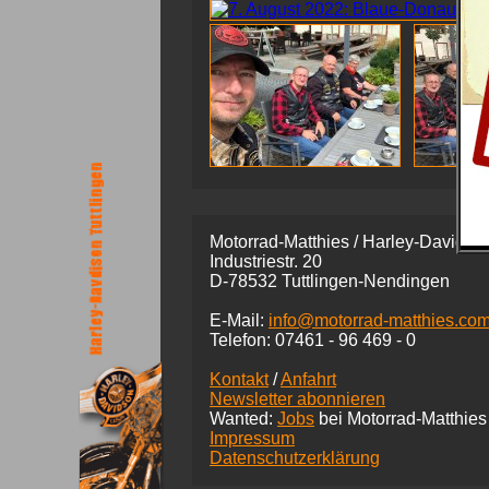
Motorrad-Matthies / Harley-Davidson
Industriestr. 20
D-78532 Tuttlingen-Nendingen
E-Mail:
info@motorrad-matthies.co
Telefon:
07461 -
96 469 - 0
Kontakt
/
Anfahrt
Newsletter abonnieren
Wanted:
Jobs
bei Motorrad-Matthies
Impressum
Datenschutzerklärung