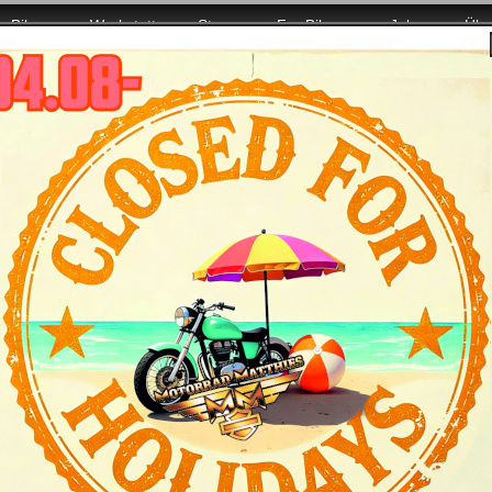
Bikes
Werkstatt
Store
For Bikers
Jobs
Übe
.08. wieder mit voller Power für Euch da!
ugust 2022: Blaue-Donau-Tour mit Roadcapta
chten diese Sonntagstour durch idyllische Donaudörfer und -s
am Blautopf - wo denn sonst?