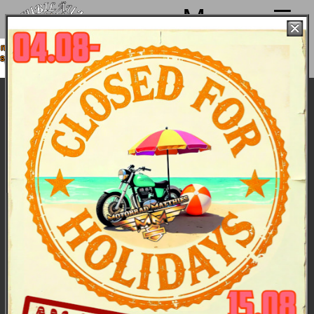
Menu
achen von 4. bis 15.08. Sommerpause
d ab 18.08. wieder mit voller Power für
Euch da!
Ninas erste „WOMENS ONLY“ Tour
Mitfahren ist immer frei!
Nur für Bikerinnen war diese Tour über Beuron,
entlang der Donau, durch Sigmaringen, Bingen,
Hitzkofen, Hayingen, Richtung Münsingen ins
Lautertal, hier gab es Mittagessen im Bootsclub in
Münsingen, dananch ging's weiter, wieder durch das
wunderschöne Lautertal, durch nette, verträumte
Dörfer nach Gammertingen, Winterlingen und Stetten
am kalten Markt über Fridingen zurück nach
Nendingen. Tourguide war Nina auf der 2018er
Softail Fat. Die bikende Damenriege, bei der Männer
nicht - auch nicht angeleint - mitfahren durften, hatte
ein tolle Tour mit richtig viel Spaß den ganzen
Sonntag über, Spaß, den auch ein kleiner
Regenschauer überhaupt nicht trüben konnte! Aber