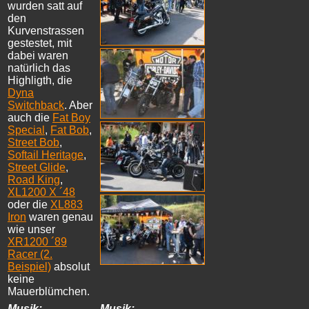
wurden satt auf
den
Kurvenstrassen
gestestet, mit
dabei waren
natürlich das
Highligth, die
Dyna
Switchback
. Aber
auch die
Fat Boy
Special
,
Fat Bob
,
Street Bob
,
Softail Heritage
,
Street Glide
,
Road King
,
XL1200 X ´48
oder die
XL883
Iron
waren genau
wie unser
XR1200 ´89
Racer (2.
Beispiel)
absolut
keine
Mauerblümchen.
Musik:
Musik: