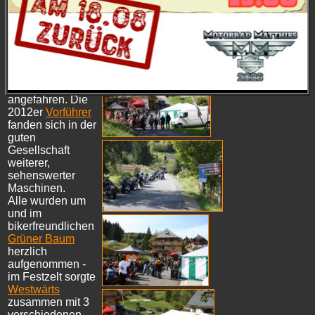
auf unserer
gemeinsamen
Tour von TUT-
Nendingen,
andere kamen
auf eigene Faust,
oft von weither,
angefahren. Die
2012er
Vorführer
fanden sich in der
guten
Gesellschaft
weiterer,
sehenswerter
Maschinen.
Alle wurden um
und im
bikerfreundlichen
Grüner Baum
herzlich
aufgenommen -
im Festzelt sorgte
Westwärts
zusammen mit 3
verschiedenen