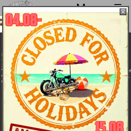
Menu
hen von 4. bis 15.08. Sommerpause
ab 18.08. wieder mit voller Power für
Euch da!
Harley goes Feldberg - Harleywood im
Herbst 2011
Im Herbst startete wie jedes Jahr unser Probefahrt-Event im
Schwarzwald "Harleywood" mit den Bikes des Modelljahres
2012 sowie Party, Musik und allem Drum und Dran.
Wer dabei war, mag das Wochenende 24. / 25. September hier
wiederfinden - wer aber nicht dabei war, mag Lust bekommen,
dieses Highlight des Jahres das nächste Mal mit zu erleben!
Insgesamt:
Insgesamt:
Auch das
sonnige, warme
Herbstwetter
lockte reichlich
Harley-Biker,
manche
begleiteten uns