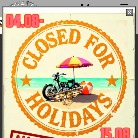
Menu
hen von 4. bis 15.08. Sommerpause
 ab 18.08. wieder mit voller Power für
Euch da!
Open House im September 2016
Jedes Jahr im stellen wir die Harleys der kommenden
Saison live vor ... und feiern Sie mit Food & Drinks &
Überraschungen. 2016 außer den Harleys 2017 mit
dabei: die Harley-Fashion 2017 und Fashion-Action,
sprich Rabatte nach dem Motto „alles muss raus“
extra zum Open House. Weiter: Würschtlebude,
Kaffee und Kuchen, Drinks, Gelegenheiten zum
Shoppen, „offene“ Werkstatt mit Sitzgelegenheit und
Bewirtung, Beratung und Probefahrten, und, und.
Und gutes Wetter. Und schier überall rundum
sehenswerte Harleys, parkend und tourend. vor
allem: jede Menge supernetter Gäste, die diesen Tag
zu einem ganz besonderen Tag machten.