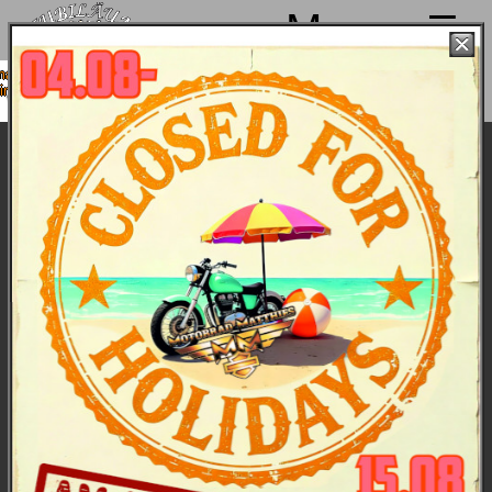
Menu
chen von 4. bis 15.08. Sommerpause
 ab 18.08. wieder mit voller Power für
Euch da!
Pan America Event by Harley-Davidson,
Frühjahr 2021
Die neue Pan America vorab ganz genau und vor
allem in der Praxis kennenzulernen - dieses Muss für
Dealer-Member bot 2021 Harley-Davidson. Für das
Team von Motorrad-Matthies-Team waren voll
begeistert dabei: Anita (Verkauf), Chris (Werkstatt)
und Walter (Offroad). Und das gab es: