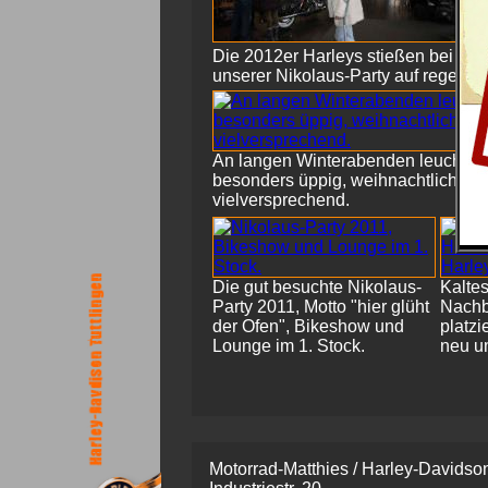
Die 2012er Harleys stießen bei de
unserer Nikolaus-Party auf reges In
An langen Winterabenden leuchtet 
besonders üppig, weihnachtlich un
vielversprechend.
Die gut besuchte Nikolaus-
Kaltes
Party 2011, Motto "hier glüht
Nachb
der Ofen", Bikeshow und
platzi
Lounge im 1. Stock.
neu u
Motorrad-Matthies / Harley-Davidson