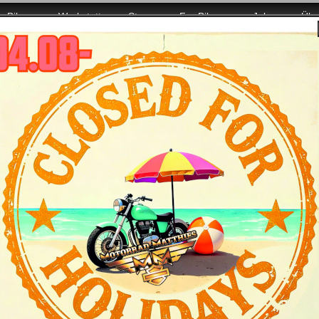
Bikes
Werkstatt
Store
For Bikers
Jobs
Übe
er mit voller Power für Euch da!
ilder vom Open House zu Nikolaus & Party, Dez
inks) vor
Wir spendeten das Buffet - Sie spendeten die
(natürlich freiwillige) Bezahlung für das Buffet.
Der Nikolaus selbst zeigte sich rund um
Harley für einen Nikolaus ungewöhnlich
kompetent.