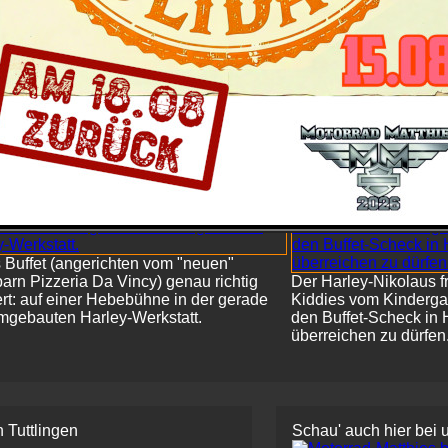
n Gästen
teresse.
die Deko
Die Kinder des Kindergartens St. Vinzenzius
d
in Tuttlingen-Nendingen strahlten, ...
 Buffet (angerichten vom "neuen"
arn Pizzeria Da Vincy) genau richtig
Der Harley-Nikolaus fr
ert: auf einer Hebebühne in der gerade
Kiddies vom Kindergar
mgebauten Harley-Werkstatt.
den Buffet-Scheck in
überreichen zu dürfen
 Tuttlingen
Schau' auch hier bei 