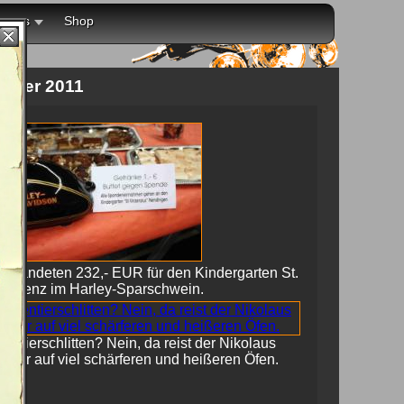
r uns
Shop
ember 2011
So landeten 232,- EUR für den Kindergarten St.
Vinzenz im Harley-Sparschwein.
Rentierschlitten? Nein, da reist der Nikolaus
lieber auf viel schärferen und heißeren Öfen.