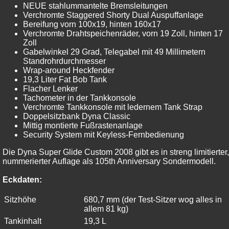
NEUE stahlummantelte Bremsleitungen
Verchromte Staggered Shorty Dual Auspuffanlage
Bereifung vorn 100x19, hinten 160x17
Verchromte Drahtspeichenräder, vorn 19 Zoll, hinten 17
Zoll
Gabelwinkel 29 Grad, Telegabel mit 49 Millimetern
Standrohrdurchmesser
Wrap-around Heckfender
19,3 Liter Fat Bob Tank
Flacher Lenker
Tachometer in der Tankkonsole
Verchromte Tankkonsole mit ledernem Tank Strap
Doppelsitzbank Dyna Classic
Mittig montierte Fußrastenanlage
Security System mit Keyless-Fernbedienung
Die Dyna Super Glide Custom 2008 gibt es in streng limitierter,
nummerierter Auflage als 105th Anniversary Sondermodell.
Eckdaten:
Sitzhöhe
680,7 mm (der Test-Sitzer wog alles in
allem 81 kg)
Tankinhalt
19,3 L