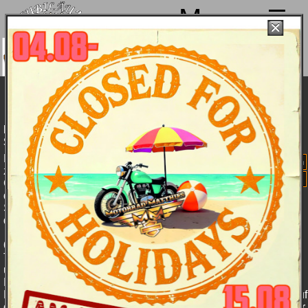
Menu
ir machen von 4. bis 15.08. Sommerpause
nd sind ab 18.08. wieder mit voller Power für
Euch da!
Harley-Davidson FXDC Dyna Super Glide
Custom - Modell 2008
Die einzigartige Synthese aus unbändiger Kraft, sattem
Sound und individueller Eleganz.
Klassisches 70er Jahre-Design
PDF: Technische Spezifikationen
zum Anfassen. Die Super Glide®
Farben und Preise
Custom ist die Fahrmaschine mit
der Extraportion Coolness. Jede Menge Chrom - vom
Scheinwerfer und den Motorabdeckungen bis zum Tacho auf
dem Tank.
6 geschmeidig schaltbare Gänge und das satte, silberfarbene
Twin Cam 96-Kraftwerk mit zahlreichen verchromten Details
und purem Drehmoment, Drahtspeichenräder, eine
Doppelsitzbank und eine Extraportion Chrom prägen diesen
Big-Twin. Der Tachometer ist in einer verchromten Konsole auf
dem 19,3 Liter Fat Bob Tank untergebracht. Dezenter Glamour