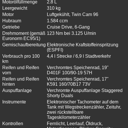
Motorölfüllmenge
2.8 L
Leergewicht
310 kg
Motor
Luftgekühlt, Twin Cam 96
Hubraum
1.584 ccm
Getriebe
Cruise Drive, 6-Gang
Drehmoment (gemäß
123 Nm bei 3.125 U/min
Euronorm EC95/1)
Gemischaufbereitung
Elektronische Kraftstoffeinspritzung
(ESPFI)
Verbrauch pro 100
4,4 l Strecke / 6,9 l Stadtverkehr
km
Reifen und Reifen
Verchromtes Speichenrad, 19"
vorn
D401F 100/90-19 57H
Reifen und Reifen
Verchromtes Speichenrad, 17"
hinten
K591 160/70B17 73V
Auspuffanlage
Verchromte Auspuffanlage Staggered
Shorty Duals
Instrumente
Elektronischer Tachometer auf dem
Tank mit Wegstreckenzähler, Zeituhr,
zwei rückstellbare
Tageskilometerzähler
Kontrollen
Fernlicht, Leerlauf, Öldruck,