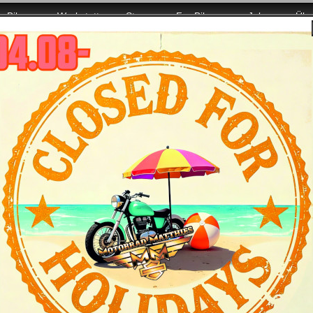
Bikes
Werkstatt
Store
For Bikers
Jobs
Übe
8.08. wieder mit voller Power für Euch da!
Harley-Davidson 2012 CVO- die Bike
reet Glide :
es
/
Daten
/
Farben und Preise
/
Bildergalerie
r glänzt mit schier unerschöpflicher Kraft des riesigen V-Twin, 
er Lackierung und jeder Menge luxuriöser Custom-Extras.
ftail Convertible :
es
/
Daten
/
Farben und Preise
/
Bildergalerie
n in ihrer starken Brust. Hinter wohlgeformten Kurven im chro
oder ein schlanker Custom-Cruiser. .
oad Glide Custom :
es
/
Daten
/
Farben und Preise
/
Bildergalerie
et, stark, prachtvoll und luxuriös ist sie die perfekte Begleit
and