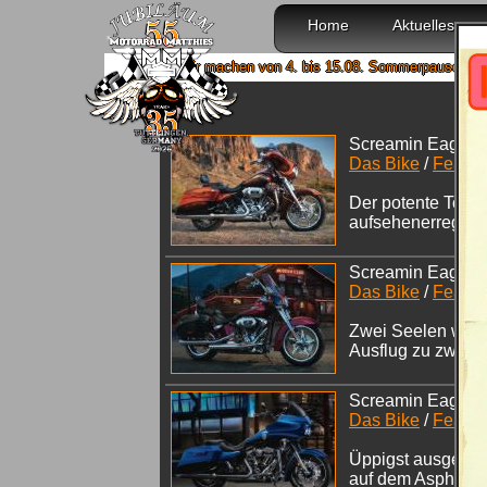
Home
Aktuelles
Wir machen von 4. bis 15.08. Sommerpause und sind ab 1
Screamin Eagle St
Das Bike
/
Featur
Der potente Toure
aufsehenerregend
Screamin Eagle So
Das Bike
/
Featur
Zwei Seelen wohne
Ausflug zu zweit 
Screamin Eagle R
Das Bike
/
Featur
Üppigst ausgestatt
auf dem Asphaltb