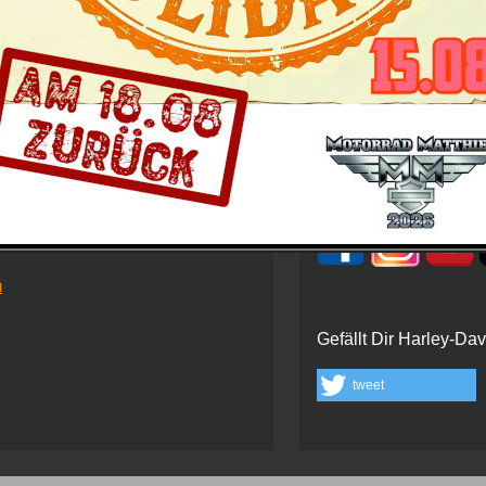
electra Glide Ultra Classic :
es
/
Daten
/
Farben und Preise
/
Bildergalerie
nce Kraftpaket mit vielen aufwändigen Details garantiert Touren
 dieser Welt.
 Tuttlingen
Schau' auch hier bei 
m
Gefällt Dir Harley-Da
tweet