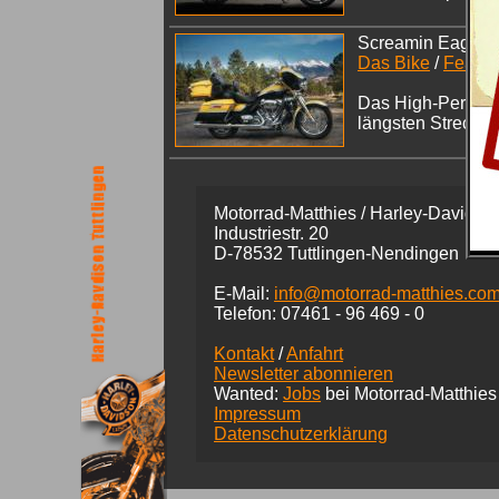
Screamin Eagle El
Das Bike
/
Featur
Das High-Performa
längsten Strecken
Motorrad-Matthies / Harley-Davidson
Industriestr. 20
D-78532 Tuttlingen-Nendingen
E-Mail:
info@motorrad-matthies.co
Telefon:
07461 -
96 469 - 0
Kontakt
/
Anfahrt
Newsletter abonnieren
Wanted:
Jobs
bei Motorrad-Matthies
Impressum
Datenschutzerklärung