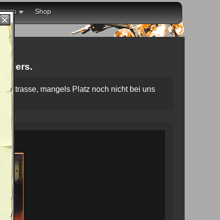
r uns
Shop
y
anders.
drichstrasse, mangels Platz noch nicht bei uns