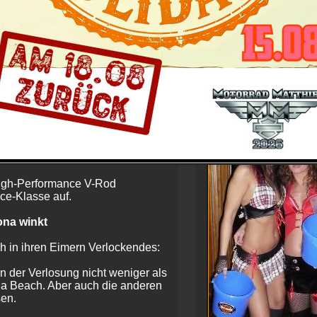
eine ungewöhnliche Referenz.
der Show
los) vor der Bühne im Mittelpunkt
 Reinfried jetzt für den Sound
wischen den Harleys auf der
rformance Mädels mit Show-Dance
r High-Performance V-Rod
ce-Klasse auf.
ona winkt
 in ihren Eimern Verlockendes:
 der Verlosung nicht weniger als
na Beach. Aber auch die anderen
en.