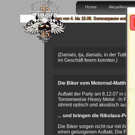
Home
Aktuelles
Wir machen von 4. bis 15.08. Sommerpause und sind ab 18.08. wied
(Damals, tja, damals, in der Tuttlin
im Geschäft feiern konnten.)
Die Biker vom Motorrad-Matthies-Te
Auftakt der Party am 8.12.07 in der a
Tonnenweise Heavy Metal - in Form
stimmt optisch und akustisch auf d
... und bringen die Nikolaus-Per
Die Biker sorgen nicht nur mit ihren
einen gelungenen Auftakt. Die Per