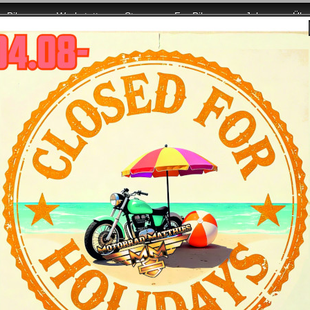
Bikes
Werkstatt
Store
For Bikers
Jobs
Übe
er mit voller Power für Euch da!
Let's have an American Bikes Rock Part
Statt Rute und Schokolade: Nikolaus mal ganz 
ger Fetshalle, weil wir damals, als das Geschäft noch in der Frie
am fahren in die Halle ein...
lten Festhalle in Tuttlingen:
 des begehrten Milwaukee-Iron -
ie Show und den Sound ein.
formance-Mädels mit
 Bikes und deren satten Sound für
formance-Mädels erweisen schon