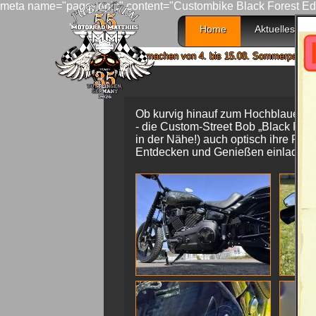
meta name="page-topic" content="Custombike Black Forest Edit
Home
Aktuelles
Wir machen von 4. bis 15.08. Sommerpause und sind a
Ob kurvig hinauf zum Hochblauen zum
- die Custom-Street Bob „Black Fore
in der Nähe!) auch optisch ihre Rem
Entdecken und Genießen einladen.