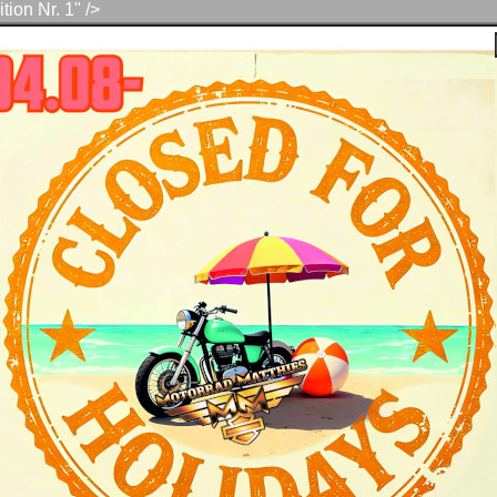
ion Nr. 1" />
Bikes
Werkstatt
Store
For Bikers
Jobs
Übe
b 18.08. wieder mit voller Power für Euch da!
Custombike Black Forest Edition Nr. 
 Blick hinunter, ob kurvig hinunter ins Höllental zum Blick hin
st № 1“ (MY 23) ist hier in ihrem Element. Und erweist einer d
inszenz mit schier unzähligen, fein ausgearbeiteten Details, 