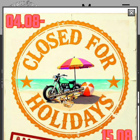
Menu
Wir machen von 4. bis 15.08. Sommerpause
und sind ab 18.08. wieder mit voller Power für
Euch da!
Sportster XL 883 2009: Features
Features
Daten
Sportster:
Farben
Bildergalerie
und
Preise
Die Harley-Davidson Sportster. Nicht mehr. Und nicht weniger.
2009 neu:
Neu abgestimmte Federbeine, optimiertes
Fahrverhalten und flacherer Frontfender.
(Bild)
Gummigelagerter
XL Evolution™
883 Motor -
Silberfarben
pulverbeschichtet
mit polierten