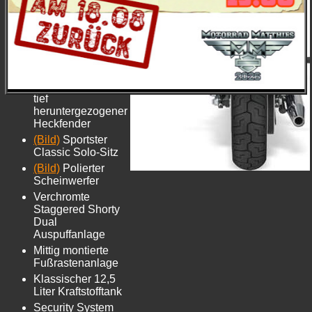
Details
(Bild)
Verchromte
Speichenräder
Flacher Low-Rise-
Lenker
Flacher
Frontfender und
tief
heruntergezogener
Heckfender
(Bild)
Sportster
Classic Solo-Sitz
(Bild)
Polierter
Scheinwerfer
Verchromte
Staggered Shorty
Dual
Auspuffanlage
Mittig montierte
Fußrastenanlage
Klassischer 12,5
Liter Kraftstofftank
Security System