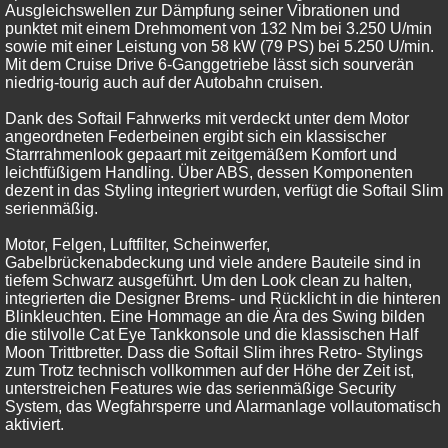
Ausgleichswellen zur Dämpfung seiner Vibrationen und
punktet mit einem Drehmoment von 132 Nm bei 3.250 U/min
sowie mit einer Leistung von 58 kW (79 PS) bei 5.250 U/min.
Mit dem Cruise Drive 6-Ganggetriebe lässt sich sourverän
niedrig-tourig auch auf der Autobahn cruisen.
Dank des Softail Fahrwerks mit verdeckt unter dem Motor
angeordneten Federbeinen ergibt sich ein klassischer
Starrrahmenlook gepaart mit zeitgemäßem Komfort und
leichtfüßigem Handling. Über ABS, dessen Komponenten
dezent in das Styling integriert wurden, verfügt die Softail Slim
serienmäßig.
Motor, Felgen, Luftfilter, Scheinwerfer,
Gabelbrückenabdeckung und viele andere Bauteile sind in
tiefem Schwarz ausgeführt. Um den Look clean zu halten,
integrierten die Designer Brems- und Rücklicht in die hinteren
Blinkleuchten. Eine Hommage an die Ära des Swing bilden
die stilvolle Cat Eye Tankkonsole und die klassischen Half
Moon Trittbretter. Dass die Softail Slim ihres Retro- Stylings
zum Trotz technisch vollkommen auf der Höhe der Zeit ist,
unterstreichen Features wie das serienmäßige Security
System, das Wegfahrsperre und Alarmanlage vollautomatisch
aktiviert.