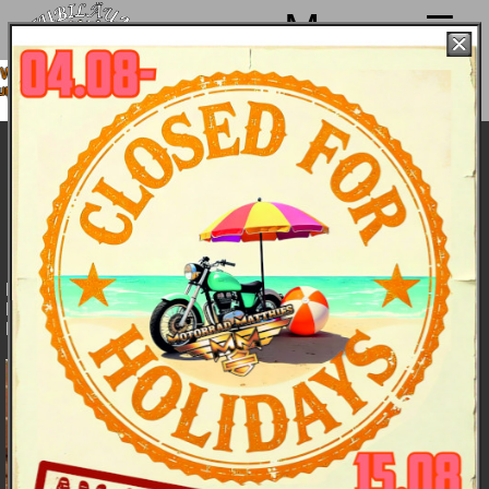
Menu
ir machen von 4. bis 15.08. Sommerpause
d sind ab 18.08. wieder mit voller Power für
Euch da!
Harley-Davidson Softail Slim 2012 - das
Bike
Das
Features
Daten
Farben
Bildergalerie
Bike
und
Preise
Die große Kunst des Weglassens zeigt der gestrippte
Bobberstil der 50er Jahre: Starrrahmenlook, mit Komfort und
Leichtfüßigkeit auf höchstem Niveau von heute.