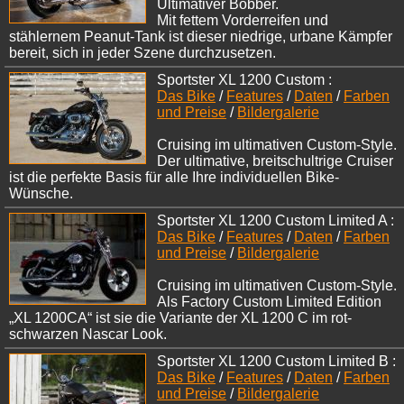
Ultimativer Bobber.
Mit fettem Vorderreifen und
stählernem Peanut-Tank ist dieser niedrige, urbane Kämpfer
bereit, sich in jeder Szene durchzusetzen.
Sportster XL 1200 Custom :
Das Bike
/
Features
/
Daten
/
Farben
und Preise
/
Bildergalerie
Cruising im ultimativen Custom-Style.
Der ultimative, breitschultrige Cruiser
ist die perfekte Basis für alle Ihre individuellen Bike-
Wünsche.
Sportster XL 1200 Custom Limited A :
Das Bike
/
Features
/
Daten
/
Farben
und Preise
/
Bildergalerie
Cruising im ultimativen Custom-Style.
Als Factory Custom Limited Edition
„XL 1200CA“ ist sie die Variante der XL 1200 C im rot-
schwarzen Nascar Look.
Sportster XL 1200 Custom Limited B :
Das Bike
/
Features
/
Daten
/
Farben
und Preise
/
Bildergalerie