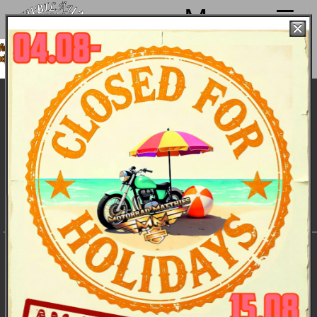
Menu
 machen von 4. bis 15.08. Sommerpause
sind ab 18.08. wieder mit voller Power für
Euch da!
Harley-Davidson 2013 Sportster- die Bikes
Sportster XL 883 SuperLow :
Das Bike
/
Features
/
Daten
/
Farben
und Preise
/
Bildergalerie
Hoher Fahrwerkskomfort und
leichtfüßiges Handling.
Die kräftige SuperLow mit ihrer entspannten Sitzposition und
ihrem leichten Handling ist genau das Richtige für endlose
Apshaltbänder.
Sportster XL 883 Roadster :
Das Bike
/
Features
/
Daten
/
Farben
und Preise
/
Bildergalerie
Eine Fahrmaschine mit
schnörkelloser Linienführung.