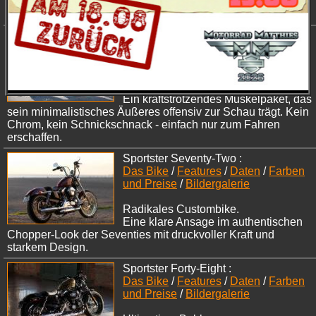
Puristisch und kompromisslos erweist der Roadster im Dirt
Track-Stil der Sportster-Idee seine kräftige Referenz.
Sportster XL 883 Iron :
Das Bike
/
Features
/
Daten
/
Farben
und Preise
/
Bildergalerie
Pur und aggressiv.
Ein kraftstrotzendes Muskelpaket, das
sein minimalistisches Äußeres offensiv zur Schau trägt. Kein
Chrom, kein Schnickschnack - einfach nur zum Fahren
erschaffen.
Sportster Seventy-Two :
Das Bike
/
Features
/
Daten
/
Farben
und Preise
/
Bildergalerie
Radikales Custombike.
Eine klare Ansage im authentischen
Chopper-Look der Seventies mit druckvoller Kraft und
starkem Design.
Sportster Forty-Eight :
Das Bike
/
Features
/
Daten
/
Farben
und Preise
/
Bildergalerie