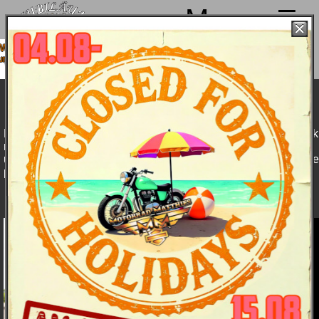
Menu
r machen von 4. bis 15.08. Sommerpause
 sind ab 18.08. wieder mit voller Power für
Euch da!
Harley-Davidson CVO Street Glide
Modelljahr 2016 - Bike & Bildergalerie
Dies ist der Hot-Rod-Bagger, der vom Frontende bis zum Heck
mit erstklassigen Custom-Details, einer feurigen Lackierung
und dem Premium BOOM! Audio-System ausgestattet ist – Ihre
persönliche Street-Party für die Bike-Week.
Bike & Bilder
Details
Daten
Farben und
Preise