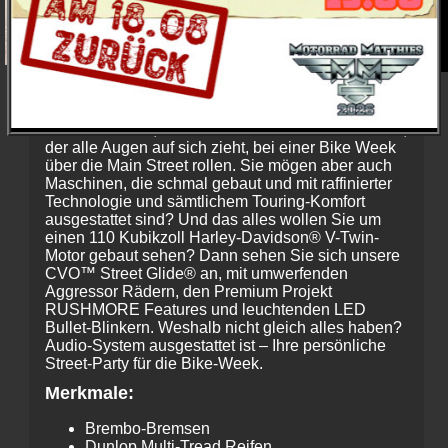
Sie hätten sich nie vorstellen können, dass all
das direkt ab Werk verfügbar ist.
Nehmen wir an, Sie wollen in vollem Custom-Look,
der alle Augen auf sich zieht, bei einer Bike Week
über die Main Street rollen. Sie mögen aber auch
Maschinen, die schmal gebaut und mit raffinierter
Technologie und sämtlichem Touring-Komfort
ausgestattet sind? Und das alles wollen Sie um
einen 110 Kubikzoll Harley-Davidson® V-Twin-
Motor gebaut sehen? Dann sehen Sie sich unsere
CVO™ Street Glide® an, mit umwerfenden
Aggressor Rädern, den Premium Projekt
RUSHMORE Features und leuchtenden LED
Bullet-Blinkern. Weshalb nicht gleich alles haben?
Audio-System ausgestattet ist – Ihre persönliche
Street-Party für die Bike-Week.
Merkmale:
Brembo-Bremsen
Dunlop Multi-Tread Reifen