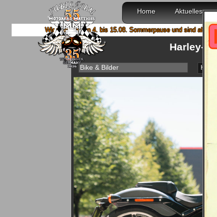
Home
Aktuelles
Wir machen von 4. bis 15.08. Sommerpause und sind ab 18.08. wieder mit vo
Harley-Da
Bike & Bilder
Haup