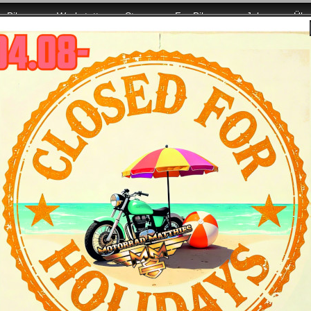
Bikes
Werkstatt
Store
For Bikers
Jobs
Übe
ller Power für Euch da!
vidson Softail Breakout Modelljahr 2022 - Bi
tmerkmale
Daten