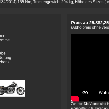
/2014) 155 Nm, Trockengewicht 294 kg, Höhe des Sitzes (un
Preis ab 25.882,25
(Abholpreis ohne ver
0 mm
klemme
abel
ederung
tzbank
Zur Info: Die Videos sind
eingebettet, d.h. Daten an