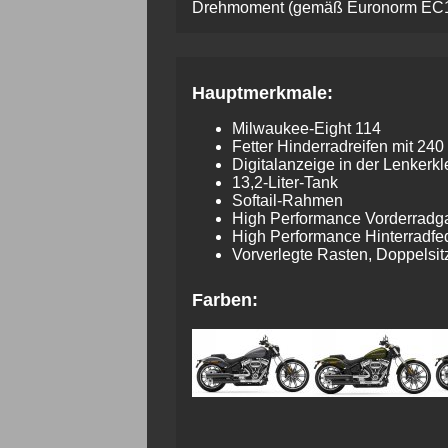
Drehmoment (gemäß Euronorm EC134
Hauptmerkmale:
Milwaukee-Eight 114
Fetter Hinderradreifen mit 24
Digitalanzeige in der Lenker
13,2-Liter-Tank
Softail-Rahmen
High Perfor­mance Vorder­rad­g
High Perfor­mance Hinter­rad­f
Vorverlegte Rasten, Doppelsi
Farben: