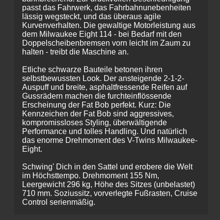
passt das Fahrwerk, das Fahrbahnunebenheiten
lässig wegsteckt, und das überaus agile
Kurvenverhalten. Die gewaltige Motorleistung aus
dem Milwaukee Eight 114 - bei Bedarf mit den
Doppelscheibenbremsen vorn leicht im Zaum zu
halten - treibt die Maschine an.
Etliche schwarze Bauteile betonen ihren
selbstbewussten Look. Der ansteigende 2-1-2-
Auspuff und breite, asphaltfressende Reifen auf
Gussrädern machen die furchteinflössende
Erscheinung der Fat Bob perfekt. Kurz: Die
Kennzeichen der Fat Bob sind aggressives,
kompromissloses Styling, überwältigende
Performance und tolles Handling. Und natürlich
das enorme Drehmoment des V-Twins Milwaukee-
Eight.
Schwing' Dich in den Sattel und erobere die Welt
im Höchsttempo. Drehmoment 155 Nm,
Leergewicht 296 kg, Höhe des Sitzes (unbelastet)
710 mm. Soziussitz, vorverlegte Fußrasten, Cruise
Control serienmäßig.