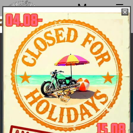
Menu
chen von 4. bis 15.08. Sommerpause
 ab 18.08. wieder mit voller Power für
Euch da!
Fat Bob Modelljahr 2024 - Bike &
Bildergalerie
Bike & Bilder
Hauptmerkmale
Daten
Farben und Preise