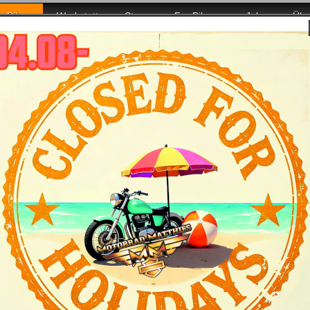
Bikes
Werkstatt
Store
For Bikers
Jobs
Übe
 Euch da!
Road Glide Modelljahr 2025 - Bike & Bilder
tmerkmale
Daten