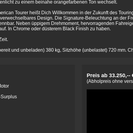
nenlicht zu einem beinahe orangefarbenen Ton wechselt.
ican Tourer heißt Dich Willkommen in der Zukunft des Tourings
verwechselbares Design. Die Signature-Beleuchtung an der Fron
rkennbar. Neben üppigem Drehmoment, hervorragenden Fahreigen
uf. In Chrome oder düsterem Black Finish zu haben.
eit.
reit und unbeladen) 380 kg, Sitzhöhe (unbelastet) 720 mm. Ch
Preis ab 33.250,-- 
(Abholpreis ohne ver
otor
-Surplus