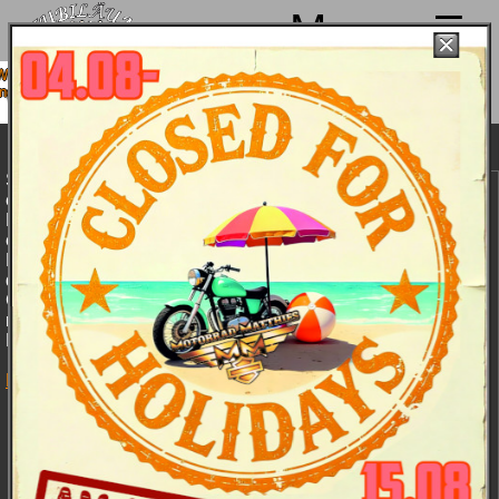
Menu
 machen von 4. bis 15.08. Sommerpause
sind ab 18.08. wieder mit voller Power für
Euch da!
Harley-Davidson Dyna 2008
Seit Jahren prägen
Harley-Davidson Dyna 2008:
erstklassige
Fahreigenschaften und
→
Dyna Fat Bob
:
ein einzigartiges
Fahrerlebnis das Image
Mit der neuen FXDF Dyna Fat Bob
der an starken
gibt Harley-Davidson dem aktuellen
Charakteren wahrhaftig
Dyna-Design neue aggressive
nicht armen Dyna-
Impulse: Das bislang radikalste
Baureihe.
Factory Custom Bike demonstriert
mit dem Doppelscheinwerfer, den
FXDB Dyna Street Bob
Breitreifen im 16-Zoll-Format und
anderen prägenden Stilelementen
coole Präsenz.
→ Stahlummantelte
Bremsleitungen: