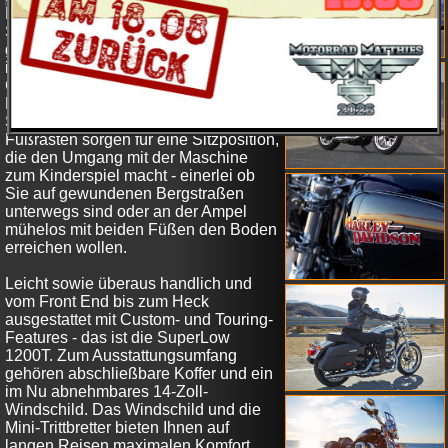
Modelljahr 2014 ist eine neue
Sportster, die wie geschaffen ist für die
große Reise und die zugleich mit
ihrem schlanken und niedrigen
Chassis sowie mit ihrem leichten
Handling punktet. Die niedrige
Sitzhöhe und die mittig montierten
Fußrasten sorgen für eine Sitzposition,
die den Umgang mit der Maschine
zum Kinderspiel macht - einerlei ob
Sie auf gewundenen Bergstraßen
unterwegs sind oder an der Ampel
mühelos mit beiden Füßen den Boden
erreichen wollen.
Leicht sowie überaus handlich und
vom Front End bis zum Heck
ausgestattet mit Custom- und Touring-
Features - das ist die SuperLow
1200T. Zum Ausstattungsumfang
gehören abschließbare Koffer und ein
im Nu abnehmbares 14-Zoll-
Windschild. Das Windschild und die
Mini-Trittbretter bieten Ihnen auf
langen Reisen maximalen Komfort.