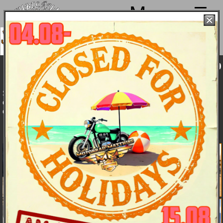
Menu
ir machen von 4. bis 15.08. Sommerpause
nd sind ab 18.08. wieder mit voller Power für
Euch da!
Harley-Davidson Sportster Super Low 1200
T 2014 - Bike & Bildergalerie
So viele Touring-Features in einer so leichten Maschine mit
einem derart spielerischen Handling haben Sie noch nie
erlebt.
Bike & Bilder
Features
Daten
Farben und
Preise
Die SuperLow 1200T für das