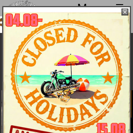
Menu
 machen von 4. bis 15.08. Sommerpause
sind ab 18.08. wieder mit voller Power für
Euch da!
Harley-Davidson Softail Street Bob
Modelljahr 2018 - Bike & Bildergalerie
Bike & Bilder
Details
Daten
Farben und Preise