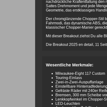
nachdrückliche Kraftentfaltung den 
Sattes Drehmoment und jede Menge 
Geometrie, das erstklassiges Handl
Der chromglänzende Chopper-Stil bl
Fahrmodi, das dynamische ABS, die A
klassischer Chopper-Manier gereckt
Mit dieser Breakout ziehst Du alle B
Die Breakout 2025 en detail, 11 S
Wesentliche Merkmale:
Milwaukee-Eight 117 Custom
Touring-Einlass
Zwei-in-Zwei-Auspuffanlage
Einstellbare Hinterradfederun
Gefräste Räder mit 240er Reif
Bremsen, 300 mm Scheibe vo
Lenkkopfwinkel im Chopper-St
LED-Leuchten