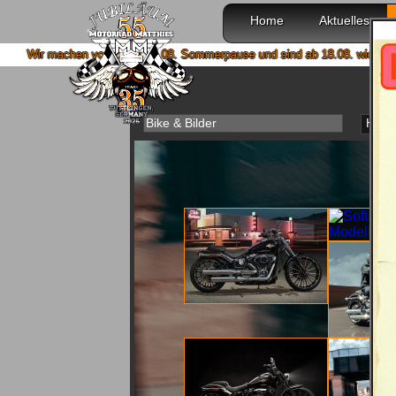
Home
Aktuelles
on 4. bis 15.08. Sommerpause und sind ab 18.08. wieder mit voller Power fü
S
Bike & Bilder
Haup