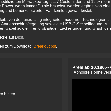
modifizierten Milwaukee-Eight 117 Custom, der rund 13 % mehr L
Power, wann immer Du sie brauchst, werden ergänzt von einem
ing und bemerkenswerten Fahrkomfort gewährleistet.
eibt von den unauffällig integrierten modernen Technologien u
ntriebsschlupfregelung sowie die USB-C-Schnellladung. Mit ihr
en Gabel sowie ihren großartigen Lackierungen und Graphics sie
licke auf Dich.
eiten zum Download:
Breakout.pdf
.
Preis ab 30.180,-- 
(Abholpreis ohne ver
g
en hinten
rn
il