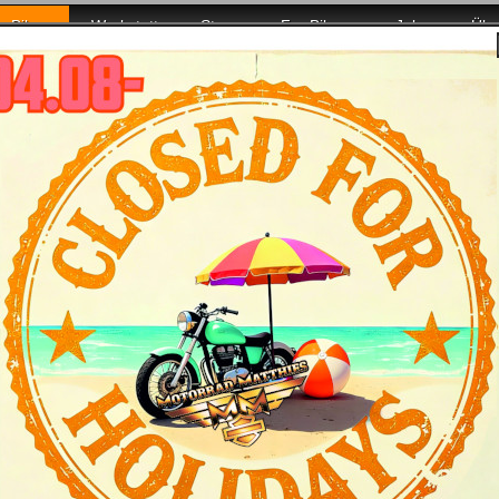
Bikes
Werkstatt
Store
For Bikers
Jobs
Übe
r Euch da!
oftail Breakout Modelljahr 2025 - Bike & Bil
tmerkmale
Daten