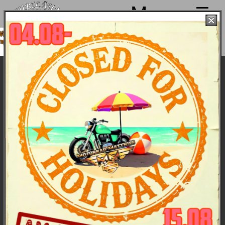
Menu
 machen von 4. bis 15.08. Sommerpause
sind ab 18.08. wieder mit voller Power für
Euch da!
Die erste Ausfahrt 2017 nach dem
Bikerfrühstück
Gleich nach Saisoneröffnung ging's auch los: Tolles
Wetter war am 8. April, und die Bikerfrühstücker
hatten Bock auf Samstagnachmittagstour. Also auf
geht's. Fotos von der Abfahrt und der
nachmittäglichen, gemeinsamen Kaffeepause.