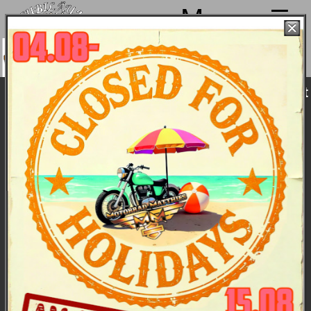
Menu
Wir machen von 4. bis 15.08. Sommerpause
und sind ab 18.08. wieder mit voller Power für
Euch da!
Harley-Davidson Intensiv-Fahrtranings "Fit
zur Sasion". Frühjahr 2016
Auch 2016 fanden die ganztägigen Intensiv-
Fahrtrainings zu Beginn der Saison wieder statt. Bei
unterschiedlichsten Wetterbedingungen statt, d.h.
genau richtig für's Bikefitness-Traning. Und wie jedes
Jahr: die Teilnehmer fanden es Klasse, nahmen mehr
Sicherheit und mehr Souveränität mit auf die Strasse.
(leider nur wenige Fotos vom Training im Mai,
Trainungszentrum Steißlingen). Kein Thema: 2017
geht es weiter.