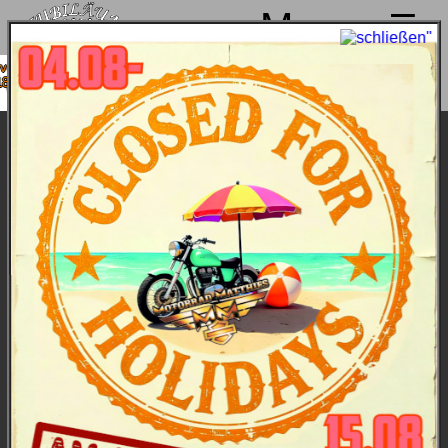
Menu
 4. bis 15.08. Sommerpause
8. wieder mit voller Power für
Euch da!
Used CVO Street Glide
Bilder
/
Technische Daten
Motorradlegende im Superlativ. Das Design:
futuristisch. Der Komfort: hoch. Die Leistung: der
Milwaukee-Eight VVT 121 Motor liefert satte 183
Nm / 117 PS. Umpackt vom absolut Besten der
Harley-Davidson Technik von vorne bis hinten.
Unsere Vorführmaschinen sind top-gepflegt und
werden nach jeder Tour auf Herz und Nieren
geprüft. Dies ist eine dieser Maschinen. Diese
CVO Street Glide finanzieren? Kein Thema, da
haben wir attraktive Konditionen - sprich' uns an.