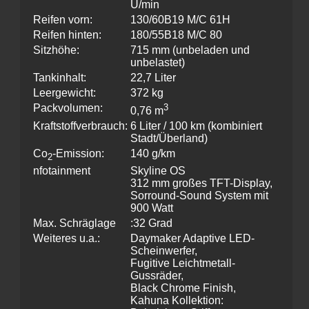
U/min
Reifen vorn:
130/60B19 M/C 61H
Reifen hinten:
180/55B18 M/C 80
Sitzhöhe:
715 mm (unbeladen und
unbelastet)
Tankinhalt:
22,7 Liter
Leergewicht:
372 kg
Packvolumen:
3
0,76 m
Kraftstoffverbrauch:
6 Liter / 100 km (kombiniert
Stadt/Überland)
Co
-Emission:
140 g/km
2
nfotainment
Skyline OS
312 mm großes TFT-Display,
Sorround-Sound System mit
900 Watt
Max. Schräglage
:32 Grad
Weiteres u.a.:
Daymaker Adaptive LED-
Scheinwerfer,
Fugitive Leichtmetall-
Gussräder,
Black Chrome Finish,
Kahuna Kollektion: