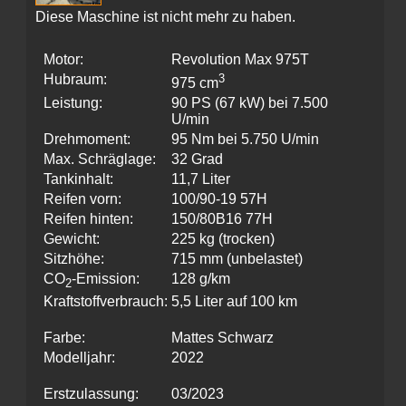
Diese Maschine ist nicht mehr zu haben.
Motor:
Revolution Max 975T
Hubraum:
3
975 cm
Leistung:
90 PS (67 kW) bei 7.500
U/min
Drehmoment:
95 Nm bei 5.750 U/min
Max. Schräglage:
32 Grad
Tankinhalt:
11,7 Liter
Reifen vorn:
100/90-19 57H
Reifen hinten:
150/80B16 77H
Gewicht:
225 kg (trocken)
Sitzhöhe:
715 mm (unbelastet)
CO
-Emission:
128 g/km
2
Kraftstoffverbrauch:
5,5 Liter auf 100 km
Farbe:
Mattes Schwarz
Modelljahr:
2022
Erstzulassung:
03/2023