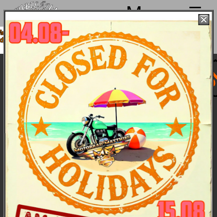
Menu
machen von 4. bis 15.08. Sommerpause
ind ab 18.08. wieder mit voller Power für
Euch da!
Used Sportster Nightster Special
Bilder
/
Technische Daten
Wie special darf Dein Leben sein? Sie tritt an, um
den Trott aus dem Alltag zu kicken.
Unsere Vorführmaschinen sind top-gepflegt und
werden nach jeder Tour auf Herz und Nieren
geprüft. Dies ist eine dieser Maschinen.
Preis: 14.800,-- €