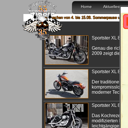
Home
Aktuelles
Wir machen von 4. bis 15.08. Sommerpause und sind ab 18.
Sportster XL 883 I
Genau die richtig
2009 zeigt die Spo
Sportster XL 883 
Der traditionelle 
kompromisslos, mi
moderner Technik
Sportster XL 883
Das Kochrezept is
modifizierten Räd
leichtgängiges Ha