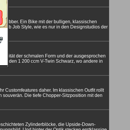
r Bobber. Ein Bike mit der bulligen, klassischen
 Bob Job Style, wie es nur in den Designstudios der
enagilität der schmalen Form und der ausgesprochen
nd um den 1 200 ccm V-Twin Schwarz, wo andere in
 Customfeatures daher. Im klassischen Outfit rollt
n souverän. Die tiefe Chopper-Sitzposition mit den
beschichteten Zylinderblöcke, die Upside-Down-
ungsbild. Und hinter der Optik stecken erstklassige