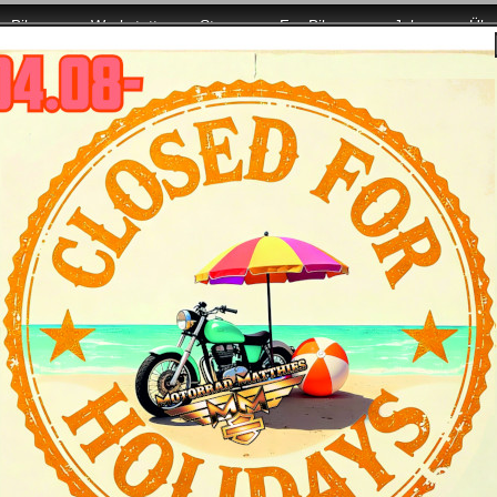
Bikes
Werkstatt
Store
For Bikers
Jobs
Übe
08. wieder mit voller Power für Euch da!
Harley-Davidson 2011 - die Bikes
ron -
das Bike
e Maschine für Fahrer, die eine hochwertige Maschine ohne vi
rtster Iron die wohl dunkelste Seite der Sportster-Seele, ein Mo
Roadster -
das Bike
Roadster im Dirt Track-Stil ist wie ein Blick in die Boxengasse d
t klassisch sportlicher Linienführung erweist das dynamische Mit
.
 SuperLow -
das Bike
t genial: Man nehme die legendäre Sportster als Basis, überarbe
ern, Reifen, Sitz und Bedienelementen aus, und schon ist eine ne
ndling auszeichnet.