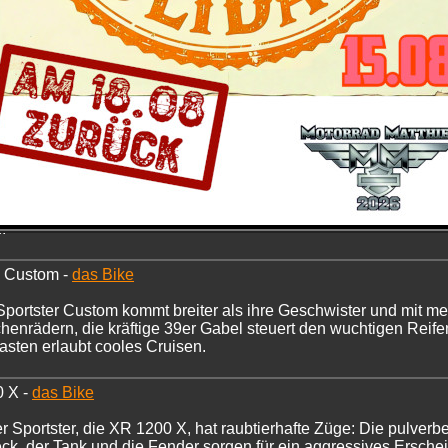
gth -
das Bike
tory Custom Bike im charakteristischen Hot-Rot-Look puristische
 1.202 ccm großen Evolution-V2, mit knappstem Schutzblech im
tstehen kann.
 Nightster -
das Bike
, beinahe puristische Bike verdankt die kraftstrotzende Kurv
altung. Sie beschränkt sich auf das Wesentliche und trägt ru
.
0 Custom -
das Bike
portster Custom kommt breiter als ihre Geschwister und mit mehr
chenrädern, die kräftige 39er Gabel steuert den wuchtigen Reife
asten erlaubt cooles Cruisen.
0 X -
das Bike
er Sportster, die XR 1200 X, hat raubtierhafte Züge: Die pulver
k, der Tank und die Fender sorgen für ein aggressives Erschein