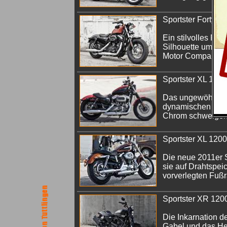
Sportster Forty-Ei
Ein stilvolles Fac
Silhouette um den
Motor Company en
Sportster XL 1200
Das ungewöhnliche
dynamischen Sitzh
Chrom schwelgen
Sportster XL 120
Die neue 2011er S
sie auf Drahtspei
vorverlegten Fußr
Sportster XR 120
Die Inkarnation d
Gabel und das Hec