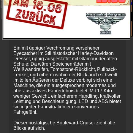
Stiehlt die Schau und erobert das
Rampenlicht.
Ein mit üppiger Verchromung versehener
Eyecatcher im Stil historischer Harley-Davidson
Dresser, üppig ausgestattet mit Glamour der alten
Schule: Da wären Speichenräder mit
Weißwandreifen, Tombstone-Rücklicht, Pullback-
Lenker, und mherm wohin der Blick auch schweift.
Im tollen Äußeren der Deluxe verbirgt sich eine
Maschine, die ein ausgesprochen modernes und
überaus aktives Fahrerlebnis bietet. Mit 17 Kilo
weniger Gewicht, einfacherem Handling, kraftvoller
Leistung und Beschleunigung, LED und ABS bietet
sie in jeder Fahrsituation ein souveränes
Fahrgefühl.
Dieser nostalgische Boulevard-Cruiser zieht alle
Blicke auf sich.