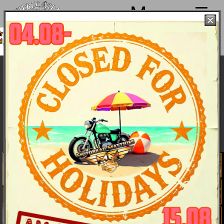
Menu
machen von 4. bis 15.08. Sommerpause
ind ab 18.08. wieder mit voller Power für
Euch da!
Harley-Davidson Softail Deluxe Modelljahr
2019 - Bike & Bildergalerie
Bike & Bilder
Details
Daten
Farben und Preise