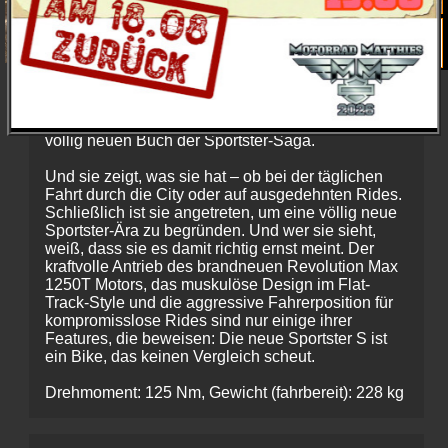
Understatement? Ist nicht ihr Ding.
Die Sportster S ist das erste Kapitel aus einem
völlig neuen Buch der Sportster-Saga.
Und sie zeigt, was sie hat – ob bei der täglichen
Fahrt durch die City oder auf ausgedehnten Rides.
Schließlich ist sie angetreten, um eine völlig neue
Sportster-Ära zu begründen. Und wer sie sieht,
weiß, dass sie es damit richtig ernst meint. Der
kraftvolle Antrieb des brandneuen Revolution Max
1250T Motors, das muskulöse Design im Flat-
Track-Style und die aggressive Fahrerposition für
kompromisslose Rides sind nur einige ihrer
Features, die beweisen: Die neue Sportster S ist
ein Bike, das keinen Vergleich scheut.
Drehmoment: 125 Nm, Gewicht (fahrbereit): 228 kg