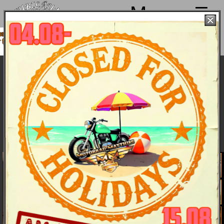
Menu
e
r
Harley-Davidson Sportster S Modelljahr
2022 - Bike & Bildergalerie
Bike & Bilder
Hauptmerkmale
Daten
Farben und Preise